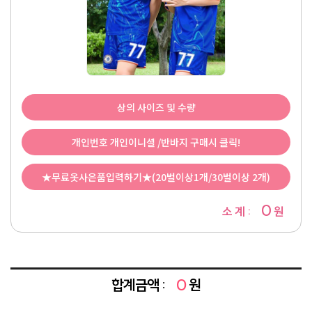
상의 사이즈 및 수량
개인번호 개인이니셜 /반바지 구매시 클릭!
★무료옷사은품입력하기★(20벌이상1개/30벌이상 2개)
0
소 계 :
원
합계금액 :
0
원