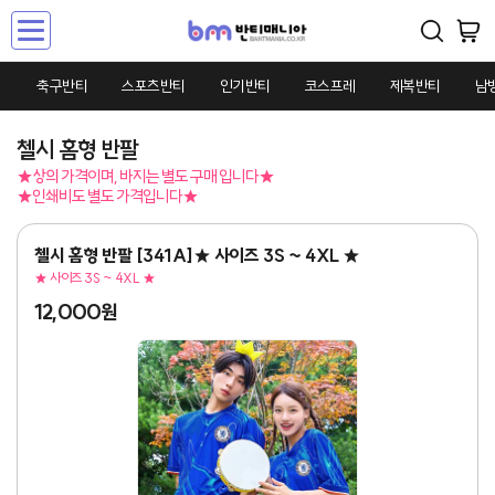
Toggle
navigation
축구반티
스포츠반티
인기반티
코스프레
제복반티
남
첼시 홈형 반팔
★상의 가격이며, 바지는 별도 구매 입니다★
★인쇄비도 별도 가격입니다★
첼시 홈형 반팔 [341A]★ 사이즈 3S ~ 4XL ★
★ 사이즈 3S ~ 4XL ★
12,000원