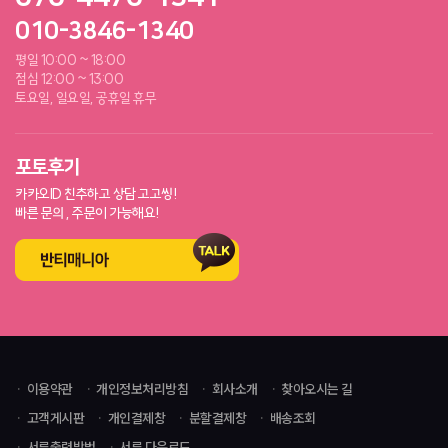
010-3846-1340
평일 10:00 ~ 18:00
점심 12:00 ~ 13:00
토요일, 일요일, 공휴일 휴무
포토후기
카카오ID 친추하고 상담 고고씽!
빠른 문의 , 주문이 가능해요!
이용약관
개인정보처리방침
회사소개
찾아오시는 길
고객게시판
개인결제창
분할결제창
배송조회
서류출력방법
서류 다운로드