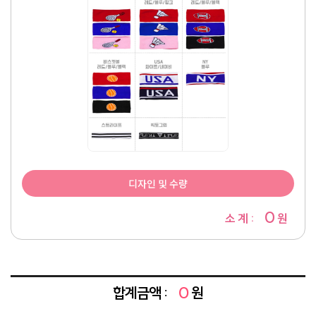
디자인 및 수량
0
소 계 :
원
합계금액 :
0
원