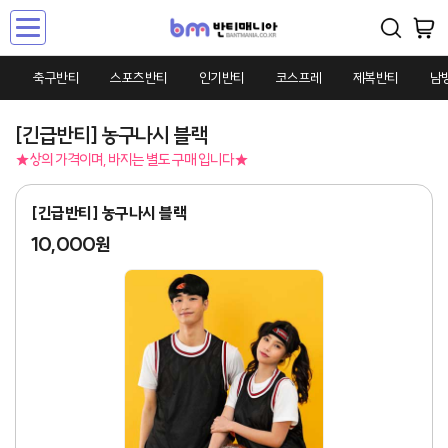
Toggle
navigation
축구반티
스포츠반티
인기반티
코스프레
제복반티
남
[긴급반티] 농구나시 블랙
★상의 가격이며, 바지는 별도 구매 입니다★
[긴급반티] 농구나시 블랙
10,000원