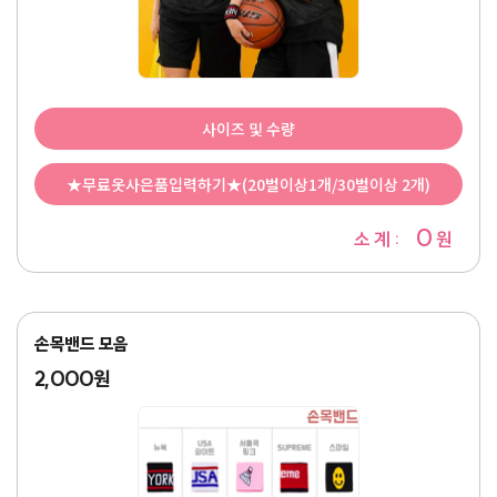
사이즈 및 수량
★무료옷사은품입력하기★(20벌이상1개/30벌이상 2개)
0
소 계 :
원
손목밴드 모음
2,000원