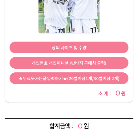
상의 사이즈 및 수량
개인번호 개인이니셜 /반바지 구매시 클릭!
★무료옷사은품입력하기★(20벌이상1개/30벌이상 2개)
0
소 계 :
원
합계금액 :
0
원