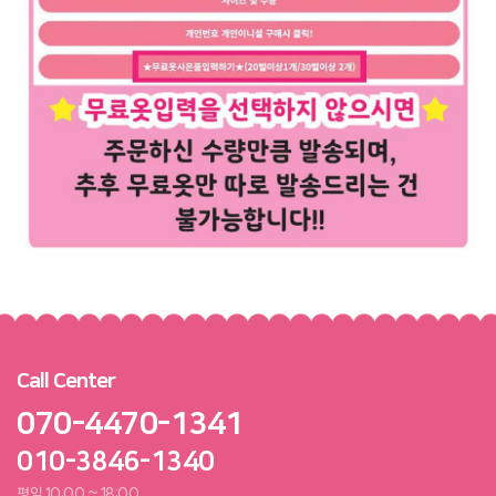
Call Center
070-4470-1341
010-3846-1340
평일 10:00 ~ 18:00