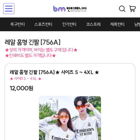
Toggle
navigation
축구반티
스포츠반티
인기반티
코스프레
제복반티
남
레알 홈형 긴팔 [756A]
★상의 가격이며, 바지는 별도 구매 입니다★
★인쇄비도 별도 가격입니다★
레알 홈형 긴팔 [756A]★ 사이즈 S ~ 4XL ★
★ 사이즈 S ~ 4XL ★
12,000원