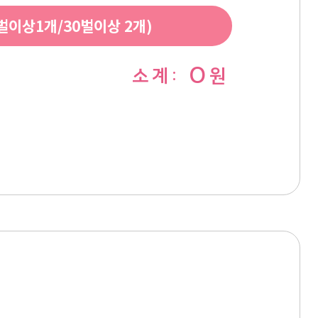
이상1개/30벌이상 2개)
0
소 계 :
원