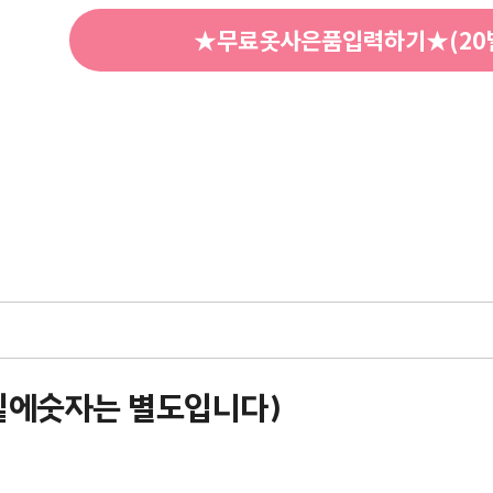
★무료옷사은품입력하기★(20벌
 밑에숫자는 별도입니다)