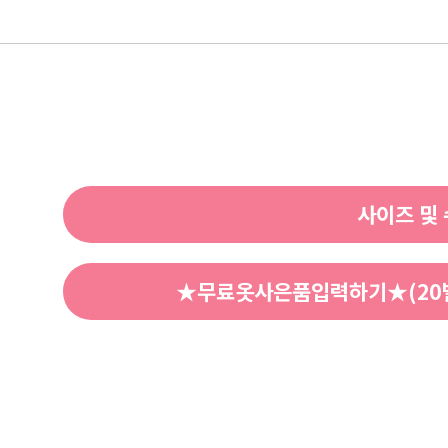
사이즈 및
★무료옷사은품입력하기★(20벌