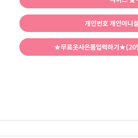
개인번호 개인이니셜
★무료옷사은품입력하기★(20벌