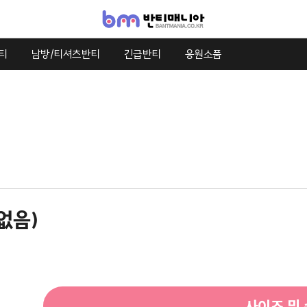
티
남방/티셔츠반티
긴급반티
응원소품
없음)
사이즈 및