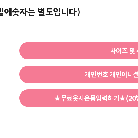
 밑에숫자는 별도입니다)
사이즈 및
개인번호 개인이니셜
★무료옷사은품입력하기★(20벌