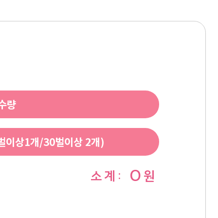
 수량
이상1개/30벌이상 2개)
0
소 계 :
원