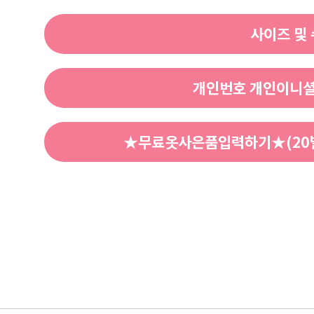
사이즈 및
개인번호 개인이니셜
★무료옷사은품입력하기★(20벌