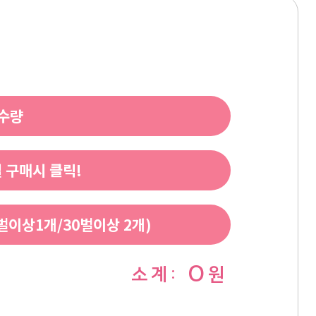
 수량
 구매시 클릭!
이상1개/30벌이상 2개)
0
소 계 :
원