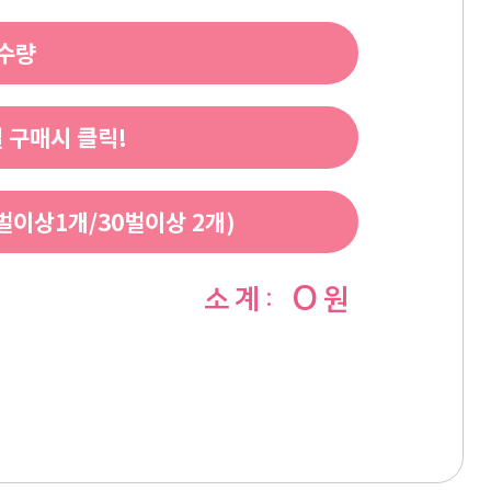
 수량
 구매시 클릭!
이상1개/30벌이상 2개)
0
소 계 :
원