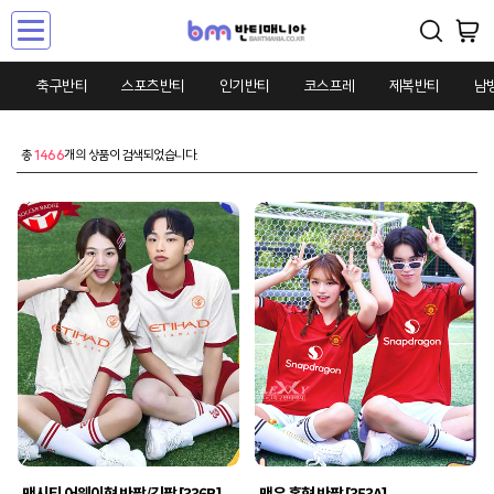
Toggle
navigation
축구반티
스포츠반티
인기반티
코스프레
제복반티
남
총
1466
개의 상품이 검색되었습니다.
맨시티 어웨이형 반팔/긴팔 [336B]
맨유 홈형 반팔 [353A]