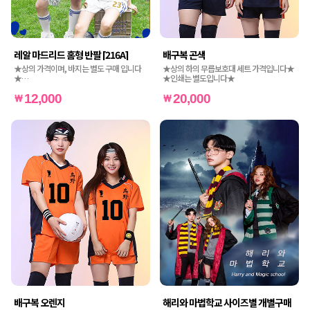
레알 마드리드 홈형 반팔 [216A]
배구복 곤색
★상의 가격이며, 바지는 별도 구매 입니다
★상의 하의 무릅보호대 세트 가격입니다★
★
★인쇄는 별도입니다★
★인쇄비도 별도 가격입니다★
12,000
20,000
배구복 오렌지
해리와 마법학교 사이즈별 개별구매