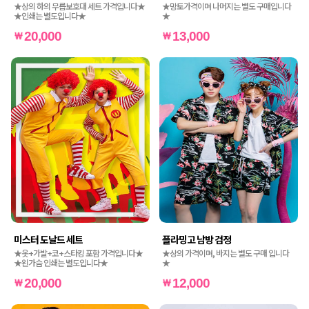
★상의 하의 무릅보호대 세트 가격입니다★
★망토가격이며 나머지는 별도 구매입니다
★인쇄는 별도입니다★
★
20,000
13,000
미스터 도날드 세트
플라밍고 남방 검정
★옷+가발+코+스타킹 포함 가격입니다★
★상의 가격이며, 바지는 별도 구매 입니다
★왼가슴 인쇄는 별도입니다★
★
20,000
12,000