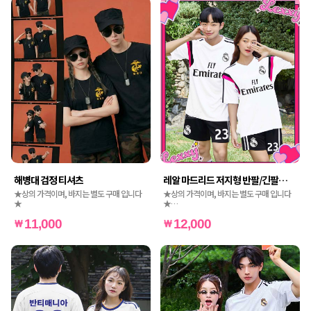
해병대 검정 티셔츠
레알 마드리드 저지형 반팔/긴팔
[16D]
★상의 가격이며, 바지는 별도 구매 입니다
★상의 가격이며, 바지는 별도 구매 입니다
★
★
★인쇄비도 별도 가격입니다★
11,000
12,000