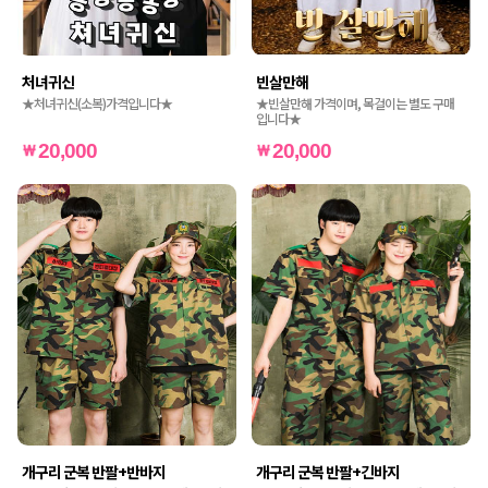
처녀귀신
빈살만해
★처녀귀신(소복)가격입니다★
★빈살만해 가격이며, 목걸이는 별도 구매
입니다★
20,000
20,000
개구리 군복 반팔+반바지
개구리 군복 반팔+긴바지