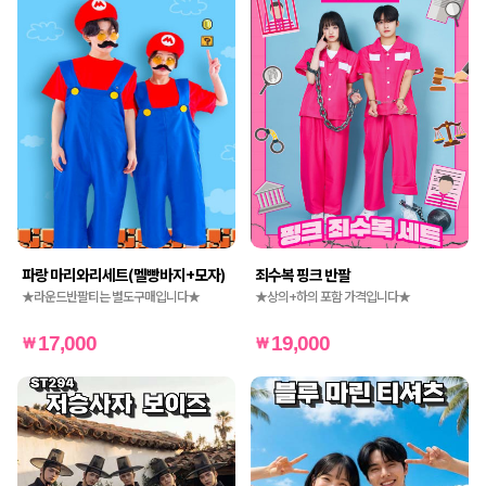
파랑 마리와리세트(멜빵바지+모자)
죄수복 핑크 반팔
★라운드반팔티는 별도구매입니다★
★상의+하의 포함 가격입니다★
17,000
19,000