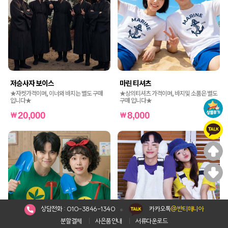
저승사자 보이스
마린 티셔츠
★자켓가격이며, 이너와 바지는 별도 구매
★상의티셔츠 가격이며, 바지및 소품은 별도
입니다★
구매 입니다★
20,000
8,000
상담전화 :
010-3846-1340
카카오톡
@반티매니아
분할결제
사은품안내
서류다운로드