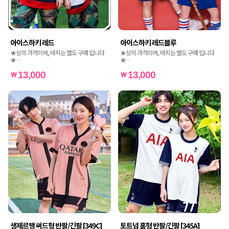
아이스하키 레드
아이스하키 레드블루
★상의 가격이며, 바지는 별도 구매 입니다
★상의 가격이며, 바지는 별도 구매 입니다
★
★
★인쇄비는 별도 가격입니다★
★인쇄비는 별도 가격입니다★
13,000
13,000
생제르맹 써드형 반팔/긴팔 [349C]
토트넘 홈형 반팔/긴팔 [345A]