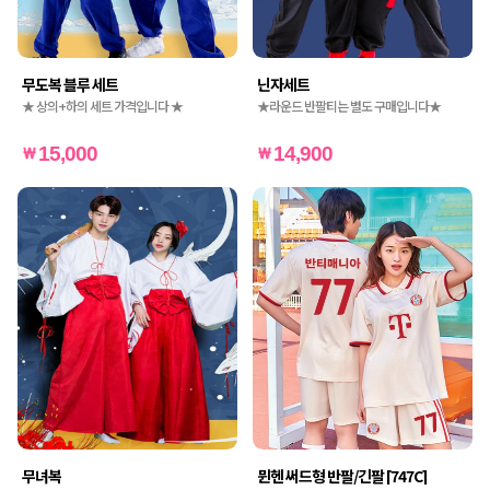
무도복 블루 세트
닌자세트
★ 상의+하의 세트 가격입니다 ★
★라운드 반팔티는 별도 구매입니다★
15,000
14,900
무녀복
뮌헨 써드형 반팔/긴팔 [747C]