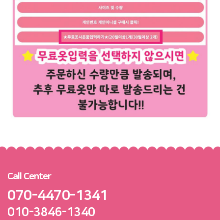
Call Center
070-4470-1341
010-3846-1340