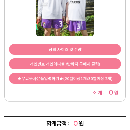
상의 사이즈 및 수량
개인번호 개인이니셜 /반바지 구매시 클릭!
★무료옷사은품입력하기★(20벌이상1개/30벌이상 2개)
0
소 계 :
원
합계금액 :
0
원