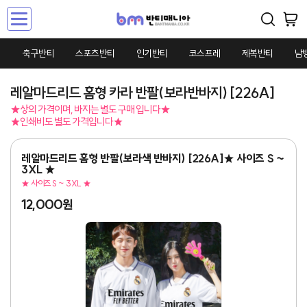
Toggle
navigation
축구반티
스포츠반티
인기반티
코스프레
제복반티
남
레알마드리드 홈형 카라 반팔(보라반바지) [226A]
★상의 가격이며, 바지는 별도 구매 입니다★
★인쇄비도 별도 가격입니다★
레알마드리드 홈형 반팔(보라색 반바지) [226A]★ 사이즈 S ~
3XL ★
★ 사이즈 S ~ 3XL ★
12,000원