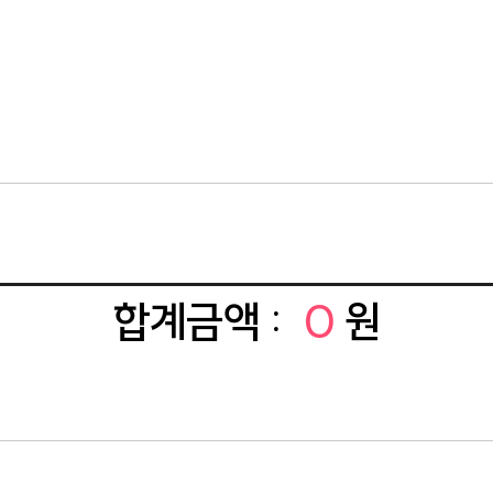
합계금액 :
0
원