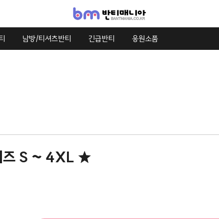
티
남방/티셔츠반티
긴급반티
응원소품
즈 S ~ 4XL ★