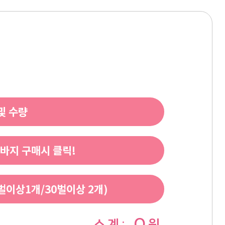
및 수량
바지 구매시 클릭!
이상1개/30벌이상 2개)
0
소 계 :
원