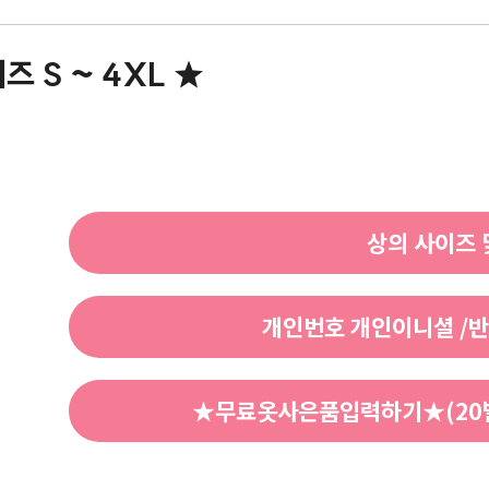
즈 S ~ 4XL ★
상의 사이즈 
개인번호 개인이니셜 /반
★무료옷사은품입력하기★(20벌