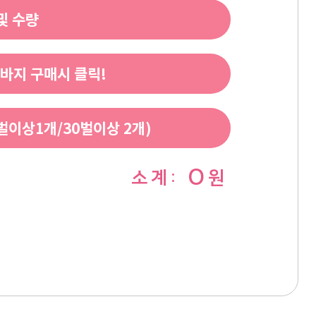
및 수량
바지 구매시 클릭!
이상1개/30벌이상 2개)
0
소 계 :
원