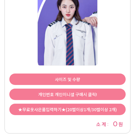
사이즈 및 수량
개인번호 개인이니셜 구매시 클릭!
★무료옷사은품입력하기★(20벌이상1개/30벌이상 2개)
0
소 계 :
원