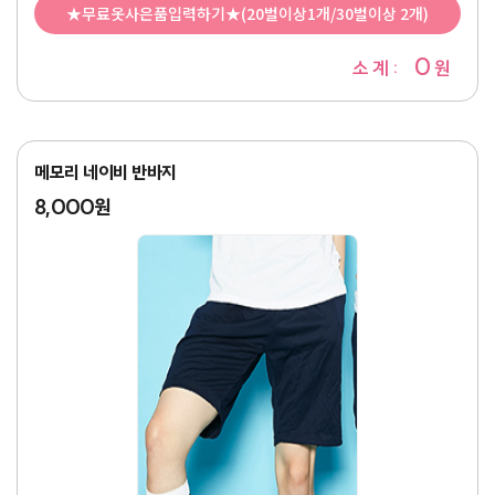
★무료옷사은품입력하기★(20벌이상1개/30벌이상 2개)
0
소 계 :
원
메모리 네이비 반바지
8,000원