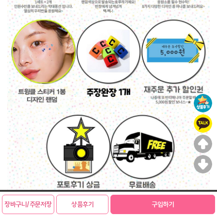
상담전화 :
010-3846-1340
카카오톡
@반티매니아
장바구니/주문저장
상품후기
구입하기
분할결제
사은품안내
서류다운로드