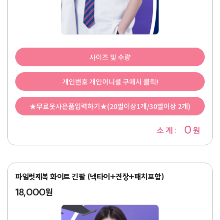
사이즈 및 수량
개인번호 개인이니셜 구매시 클릭!
★무료옷사은품입력하기★(20벌이상1개/30벌이상 2개)
0
소 계 :
원
파일럿제복 화이트 긴팔 (넥타이+견장+패치포함)
18,000원