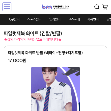
Toggle
navigation
축구반티
스포츠반티
인기반티
코스프레
제복반티
남
파일럿제복 화이트 (긴팔/반팔)
★상의 가격이며, 바지는 별도 구매 입니다★
파일럿제복 화이트 반팔 (넥타이+견장+패치포함)
17,000원