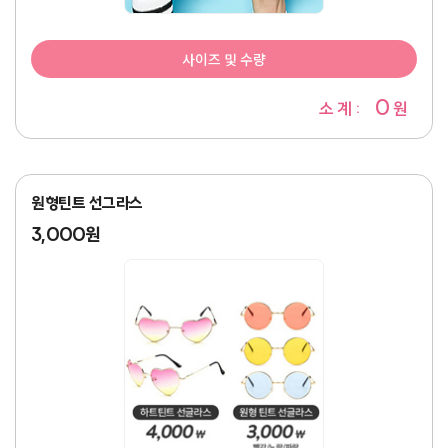
사이즈 및 수량
0
소 계 :
원
원형틴트 선그라스
3,000원